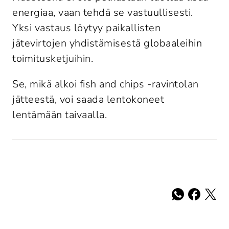
energiaa, vaan tehdä se vastuullisesti. 
Yksi vastaus löytyy paikallisten 
jätevirtojen yhdistämisestä globaaleihin 
toimitusketjuihin.
Se, mikä alkoi fish and chips -ravintolan 
jätteestä, voi saada lentokoneet 
Jaa: whatsapp
Jaa: faceb
Jaa: tw