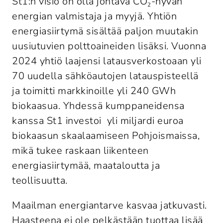
St1:n visio on olla johtava CO₂-hyvän 
energian valmistaja ja myyjä. Yhtiön 
energiasiirtymä sisältää paljon muutakin  
uusiutuvien polttoaineiden lisäksi. Vuonna 
2024 yhtiö laajensi latausverkostoaan yli 
70 uudella sähköautojen latauspisteellä 
ja toimitti markkinoille yli 240 GWh 
biokaasua. Yhdessä kumppaneidensa 
kanssa St1 investoi  yli miljardi euroa 
biokaasun skaalaamiseen Pohjoismaissa, 
mikä tukee raskaan liikenteen 
energiasiirtymää, maataloutta ja 
teollisuutta.
Maailman energiantarve kasvaa jatkuvasti. 
Haasteena ei ole pelkästään tuottaa lisää 