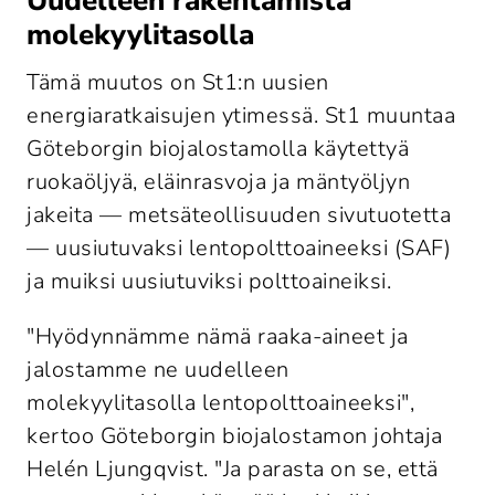
Uudelleen rakentamista
molekyylitasolla
Tämä muutos on St1:n uusien 
energiaratkaisujen ytimessä. St1 muuntaa 
Göteborgin biojalostamolla käytettyä 
ruokaöljyä, eläinrasvoja ja mäntyöljyn 
jakeita — metsäteollisuuden sivutuotetta 
— uusiutuvaksi lentopolttoaineeksi (SAF) 
ja muiksi uusiutuviksi polttoaineiksi.
"Hyödynnämme nämä raaka-aineet ja 
jalostamme ne uudelleen 
molekyylitasolla lentopolttoaineeksi", 
kertoo Göteborgin biojalostamon johtaja 
Helén Ljungqvist. "Ja parasta on se, että 