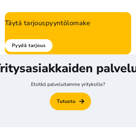
Täytä tarjouspyyntölomake
Kiinnostuitko? Jätä tästä heti tarjouspyyntö, niin olemme 
sinuun pikaisesti yhteydessä. Voit myös ottaa suoraan 
Pyydä tarjous
yhteyttä yritysmyyjiimme. 
ritysasiakkaiden palvel
Etsitkö palveluitamme yrityksille?
Tutustu