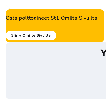
Osta polttoaineet St1 Omilta Sivuilta
Hoida polttoainetilaukset missä vain – ja milloin vain. St1 
Omien Sivujen avulla asioit juuri silloin, kun se sinulle 
Siirry Omille Sivuille
sopii. 
Y