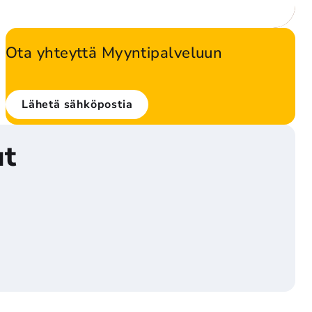
Ota yhteyttä Myyntipalveluun
Voit myös tilata tuotteita kätevästi puhelimitse St1 
Myyntipalvelusta numerosta 
0800 166 266
 arkisin kello 
Lähetä sähköpostia
7-17.
ut