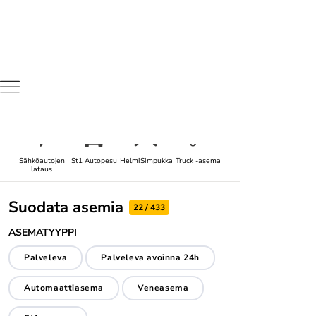
Hae asemaa
Sähköautojen
St1 Autopesu
HelmiSimpukka
Truck -asema
lataus
Suodata asemia
22 / 433
ASEMATYYPPI
Palveleva
Palveleva avoinna 24h
Automaattiasema
Veneasema