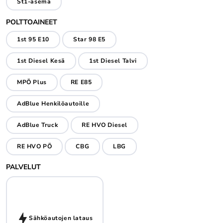
St1-asema
POLTTOAINEET
1st 95 E10
Star 98 E5
1st Diesel Kesä
1st Diesel Talvi
MPÖ Plus
RE E85
AdBlue Henkilöautoille
AdBlue Truck
RE HVO Diesel
RE HVO PÖ
CBG
LBG
PALVELUT
Sähköautojen lataus