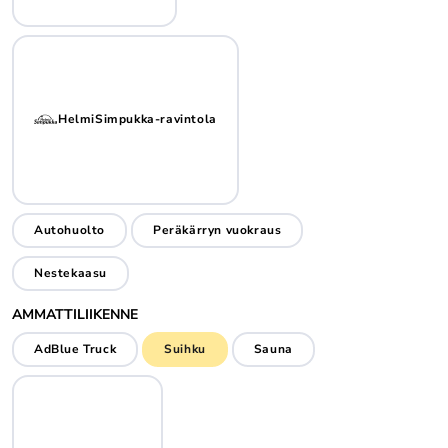
HelmiSimpukka-ravintola
Autohuolto
Peräkärryn vuokraus
Nestekaasu
AMMATTILIIKENNE
AdBlue Truck
Suihku
Sauna