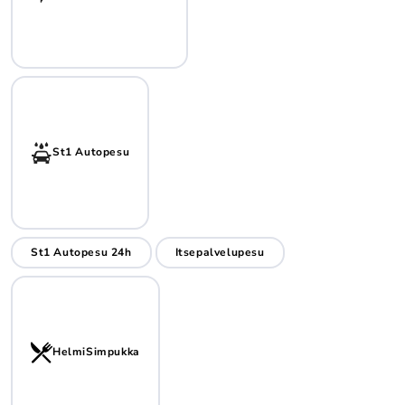
St1 Autopesu
St1 Autopesu 24h
Itsepalvelupesu
HelmiSimpukka