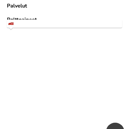
Palvelut
Truck alle 34m
Polttoaineet
LBG