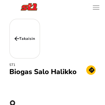
Takaisin
ST1
Biogas Salo Halikko
Hae reitt