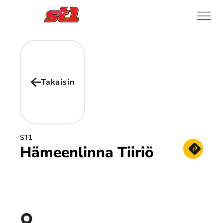
Takaisin
ST1
Hämeenlinna Tiiriö
Hae reitt