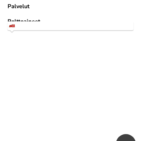
Palvelut
St1 Way -mobiilitankkaus
Polttoaineet
1st 95 E10
1st Diesel Kesä
MPÖ Plus