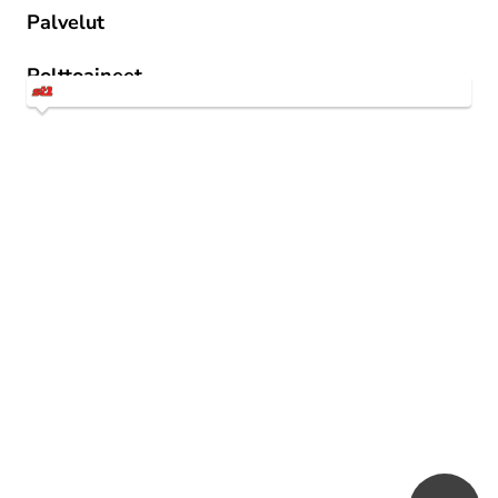
Palvelut
St1 Way -mobiilitankkaus
Polttoaineet
1st 95 E10
1st Diesel Kesä
Star 98 E5