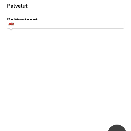
Palvelut
St1 Way -mobiilitankkaus
Polttoaineet
1st 95 E10
1st Diesel Kesä