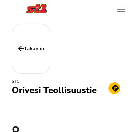
Takaisin
ST1
Orivesi Teollisuustie
Hae reitt