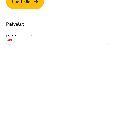
Lue lisää
Palvelut
Nestekaasu
Polttoaineet
1st 95 E10
St1 Way -mobiilitankkaus
1st Diesel Kesä