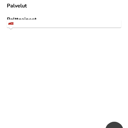
Palvelut
St1 Way -mobiilitankkaus
Polttoaineet
1st 95 E10
1st Diesel Kesä
Star 98 E5