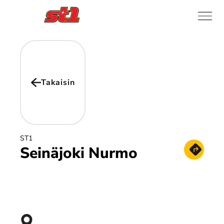
Takaisin
ST1
Seinäjoki Nurmo
Hae reitt