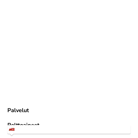
Palvelut
Nestekaasu
Polttoaineet
1st 95 E10