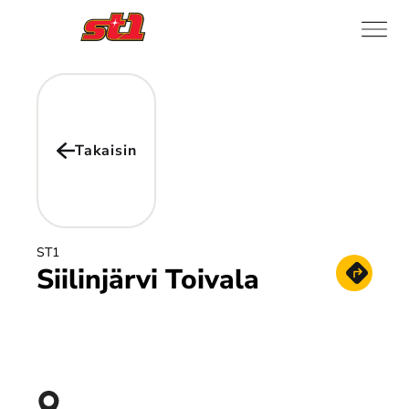
Takaisin
ST1
Siilinjärvi Toivala
Hae reitt