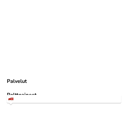
Palvelut
St1 Way -mobiilitankkaus
Polttoaineet
1st 95 E10