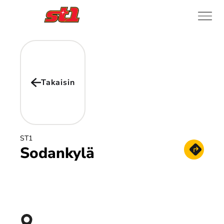
Takaisin
ST1
Sodankylä
Hae reitt