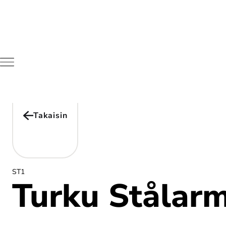
Takaisin
ST1
Turku Stålar