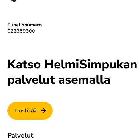
Puhelinnumero
022359300
Katso HelmiSimpukan
palvelut asemalla
Lue lisää
Palvelut