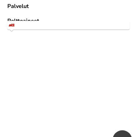
Palvelut
St1 Way -mobiilitankkaus
Polttoaineet
1st 95 E10
1st Diesel Kesä
MPÖ Plus