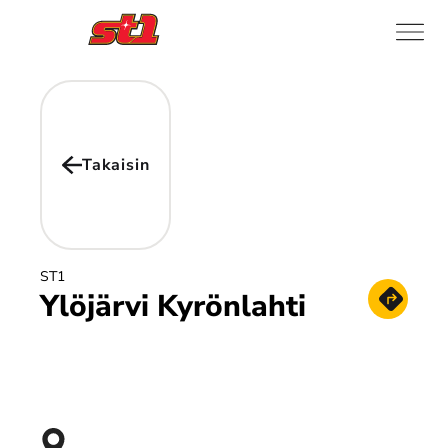
Takaisin
ST1
Ylöjärvi Kyrönlahti
Hae reitt