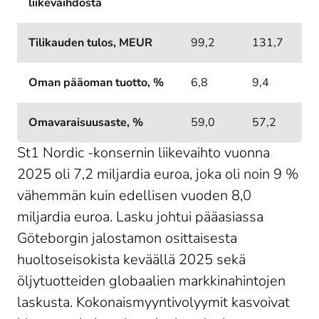
liikevaihdosta
Tilikauden tulos, MEUR
99,2
131,7
Oman pääoman tuotto, %
6,8
9,4
Omavaraisuusaste, %
59,0
57,2
St1 Nordic -konsernin liikevaihto vuonna
2025 oli 7,2 miljardia euroa, joka oli noin 9 %
vähemmän kuin edellisen vuoden 8,0
miljardia euroa. Lasku johtui pääasiassa
Göteborgin jalostamon osittaisesta
huoltoseisokista keväällä 2025 sekä
öljytuotteiden globaalien markkinahintojen
laskusta. Kokonaismyyntivolyymit kasvoivat