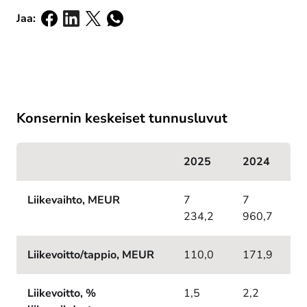
Jaa:
Jaa: facebook
Jaa: linkedin
Jaa: x
Jaa: whatsapp
Jaa: email
Konsernin keskeiset tunnusluvut
2025
2024
Liikevaihto, MEUR
7
7
234,2
960,7
Liikevoitto/tappio, MEUR
110,0
171,9
Liikevoitto, %
1,5
2,2