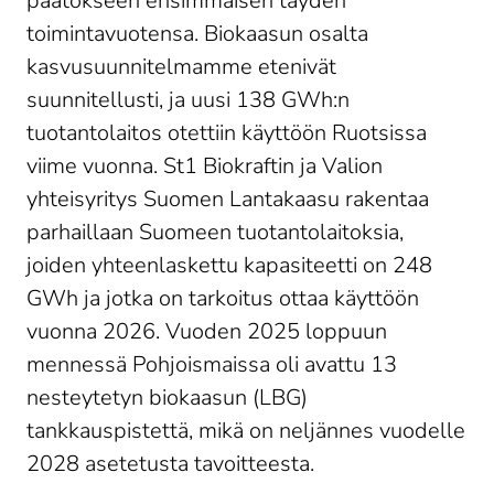
päätökseen ensimmäisen täyden
toimintavuotensa. Biokaasun osalta
kasvusuunnitelmamme etenivät
suunnitellusti, ja uusi 138 GWh:n
tuotantolaitos otettiin käyttöön Ruotsissa
viime vuonna. St1 Biokraftin ja Valion
yhteisyritys Suomen Lantakaasu rakentaa
parhaillaan Suomeen tuotantolaitoksia,
joiden yhteenlaskettu kapasiteetti on 248
GWh ja jotka on tarkoitus ottaa käyttöön
vuonna 2026. Vuoden 2025 loppuun
mennessä Pohjoismaissa oli avattu 13
nesteytetyn biokaasun (LBG)
tankkauspistettä, mikä on neljännes vuodelle
2028 asetetusta tavoitteesta.