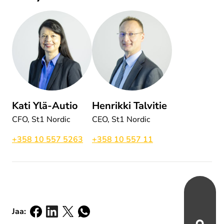
Kati Ylä-Autio
Henrikki Talvitie
CFO, St1 Nordic
CEO, St1 Nordic
+358 10 557 5263
+358 10 557 11
Jaa:
Jaa: facebook
Jaa: linkedin
Jaa: x
Jaa: whatsapp
Jaa: email