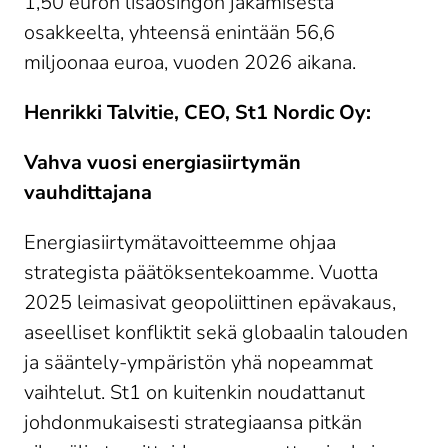
1,50 euron lisäosingon jakamisesta
osakkeelta, yhteensä enintään 56,6
miljoonaa euroa, vuoden 2026 aikana.
Henrikki Talvitie, CEO, St1 Nordic Oy:
Vahva vuosi energiasiirtymän
vauhdittajana
Energiasiirtymätavoitteemme ohjaa
strategista päätöksentekoamme. Vuotta
2025 leimasivat geopoliittinen epävakaus,
aseelliset konfliktit sekä globaalin talouden
ja sääntely-ympäristön yhä nopeammat
vaihtelut. St1 on kuitenkin noudattanut
johdonmukaisesti strategiaansa pitkän