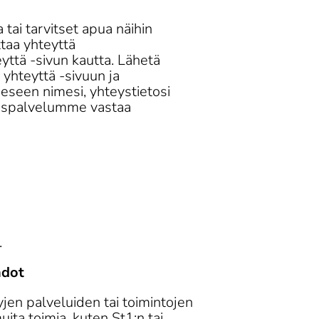
 tai tarvitset apua näihin 
ttaa yhteyttä 
tä -sivun kautta. Lähetä 
yhteyttä -sivuun ja 
seen nimesi, yhteystietosi 
kaspalvelumme vastaa 
.
hdot
jen palveluiden tai toimintojen 
uita toimia, kuten St1:n tai 