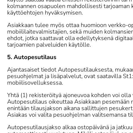
kolmannen osapuolen mahdollisesti tarjoaman 
käyttöehtojen hyväksymisen.
Asiakkaan tulee myös ottaa huomioon verkko-op
mobiililaitevalmistajien, sekä muiden kolmansi
ehdot, jotka saattavat olla edellytyksenä digitaal
tarjoamien palveluiden käytölle.
5. Autopesutilaus 
Ajantasaiset tiedot Autopesutilauksesta, mukaan 
pesuohjelmat ja lisäpalvelut, ovat saatavilla St1:
mobiilisovelluksessa. 
Yhtä (1) rekisteröityä ajoneuvoa kohden voi olla 
Autopesutilaus oikeuttaa Asiakkaan pesemään r
enintään tilausjakson aikana sallittujen pesuker
Asiakas voi valita pesuohjelman valitsemansa til
Autopesutilausjakso alkaa ostopäivänä ja jatkuu