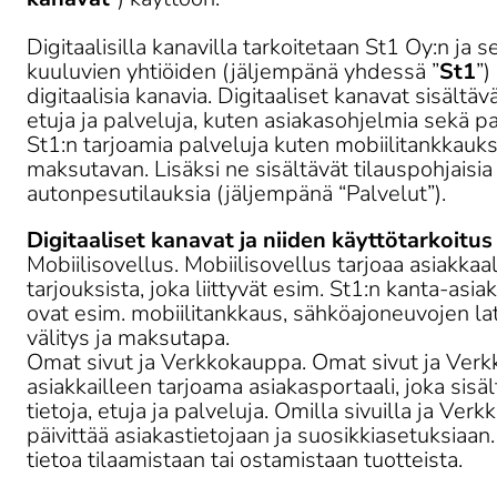
Digitaalisilla kanavilla tarkoitetaan St1 Oy:n ja
kuuluvien yhtiöiden (jäljempänä yhdessä ”
St1
”)
digitaalisia kanavia. Digitaaliset kanavat sisältäv
etuja ja palveluja, kuten asiakasohjelmia sekä pa
St1:n tarjoamia palveluja kuten mobiilitankkauk
maksutavan. Lisäksi ne sisältävät tilauspohjaisia
autonpesutilauksia (jäljempänä “Palvelut”). 
Digitaaliset kanavat ja niiden käyttötarkoitus
Mobiilisovellus. Mobiilisovellus tarjoaa asiakkaal
tarjouksista, joka liittyvät esim. St1:n kanta-asi
ovat esim. mobiilitankkaus, sähköajoneuvojen la
välitys ja maksutapa.

Omat sivut ja Verkkokauppa. Omat sivut ja Verk
asiakkailleen tarjoama asiakasportaali, joka sisäl
tietoja, etuja ja palveluja. Omilla sivuilla ja Ver
päivittää asiakastietojaan ja suosikkiasetuksiaan.
tietoa tilaamistaan tai ostamistaan tuotteista.