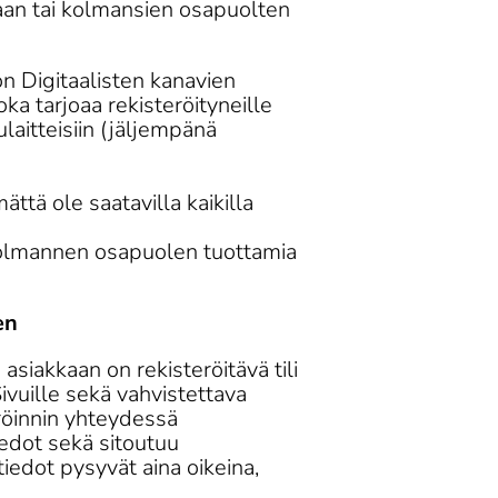
ujaan tai kolmansien osapuolten 
n Digitaalisten kanavien 
oka tarjoaa rekisteröityneille 
laitteisiin (jäljempänä 
mättä ole saatavilla kaikilla 
 kolmannen osapuolen tuottamia 
en
asiakkaan on rekisteröitävä tili 
ivuille sekä vahvistettava 
röinnin yhteydessä 
iedot sekä sitoutuu 
tiedot pysyvät aina oikeina, 