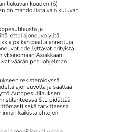
an liukuvan kuuden (6) 
en on mahdollista vain kuluvan 
opesutilausta ja 
tä, ettei ajoneuvo ylitä 
ikkia paikan päällä annettuja 
neuvot edellyttävät erityistä 
on yksinomaan Asiakkaan 
utuvat väärän pesuohjelman 
ukseen rekisteröidyssä 
hdellä ajoneuvolla ja saattaa 
käyttö Autopesutilauksen 
omistilanteessa St1 pidättää 
ittömästi sekä tarvittaessa 
hinnan kaikista ehtojen 
en ja mobiilisovelluksen 