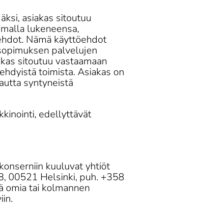
äksi, asiakas sitoutuu 
amalla lukeneensa, 
hdot. Nämä käyttöehdot 
 sopimuksen palvelujen 
kas sitoutuu vastaamaan 
 tehdyistä toimista. Asiakas on 
autta syntyneistä 
inointi, edellyttävät 
onserniin kuuluvat yhtiöt 
68, 00521 Helsinki, puh. +358 
tä omia tai kolmannen 
iin.