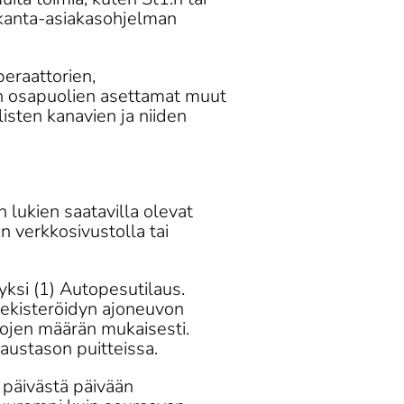
kanta-asiakasohjelman 
eraattorien, 
en osapuolien asettamat muut 
isten kanavien ja niiden 
lukien saatavilla olevat 
n verkkosivustolla tai 
yksi (1) Autopesutilaus. 
ekisteröidyn ajoneuvon 
tojen määrän mukaisesti. 
austason puitteissa. 
 päivästä päivään 