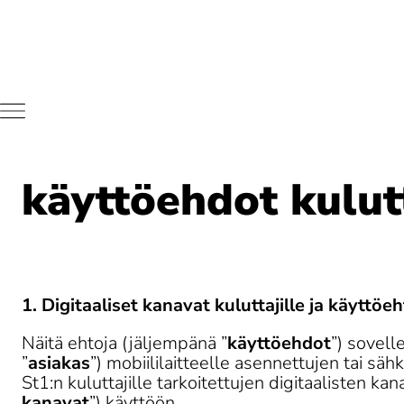
St1 Sähköisten ka
käyttöehdot kulutt
1. Digitaaliset kanavat kuluttajille ja käyttö
Näitä ehtoja (jäljempänä ”
käyttöehdot
”) sovell
”
asiakas
”) mobiililaitteelle asennettujen tai sähk
St1:n kuluttajille tarkoitettujen digitaalisten ka
kanavat
”) käyttöön.
