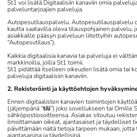
St1 voi lisätä Digitaalisiin kanaviin omia palvel
palveluntarjoajien palveluja. 
Autopesutilauspalvelu. Autopesutilauspalvelu o
kautta saatavilla oleva tilauspohjainen palvelu, j
asiakkaille pääsyn palveluun liitettyihin autopesu
“Autopesutilaus”). 

Kaikkia digitaalisia kanavia tai palveluja ei välttä
markkinoilla, joilla St1 toimii.

St1 pidättää itselleen oikeuden lisätä omia tai
palveluja digitaalisiin kanaviin.
2. Rekisteröinti ja käyttöehtojen hyväksymin
Ennen digitaalisten kanavien toimintojen käyttöä 
(jäljempänä “
tili
”) joko sovellukseen tai Omille S
sähköpostiosoitteensa. Asiakas sitoutuu rekiste
ilmoittamaan oikeat, ajantasaiset ja täydelliset t
päivittämään näitä tietoja tarpeen mukaan, jotta 
ajantasaisina ja täydellisinä.