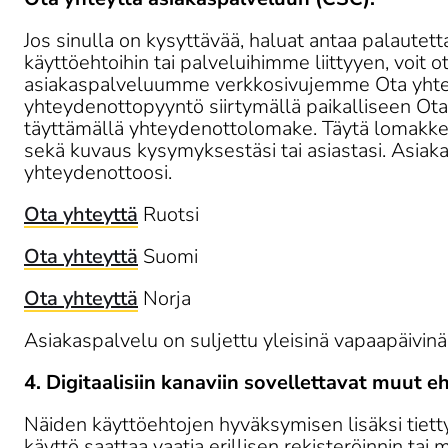
Jos sinulla on kysyttävää, haluat antaa palautetta
käyttöehtoihin tai palveluihimme liittyyen, voit o
asiakaspalveluumme verkkosivujemme Ota yhteyt
yhteydenottopyyntö siirtymällä paikalliseen Ota 
täyttämällä yhteydenottolomake. Täytä lomakkee
sekä kuvaus kysymyksestäsi tai asiastasi. Asia
yhteydenottoosi. 
Ota yhteyttä
 Ruotsi 
Ota yhteyttä
 Suomi 
Ota yhteyttä
 Norja 
Asiakaspalvelu on suljettu yleisinä vapaapäivinä
4. Digitaalisiin kanaviin sovellettavat muut e
Näiden käyttöehtojen hyväksymisen lisäksi tietty
käyttö saattaa vaatia erillisen rekisteröinnin tai m