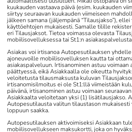
automaattisesti uusiutuen. Mikäli ostopäivä on 
kuukauden vastaava päivä (esim. kuukauden viime
siirtyy seuraavan kuukauden viimeiseen mahdolli
jälkeen samana (jäljempänä “Tilausjakso”), ellei t
käyttöehtojen mukaisesti. Samalle tilille rekisterö
eri Tilausjaksot. Tietoa voimassa olevasta Tilaus
mobiilisovelluksessa tai St1:n asiakaspalvelusta.
Asiakas voi irtisanoa Autopesutilauksen yhdelle ta
ajoneuvoille mobiilisovelluksen kautta tai ottama
asiakaspalveluun. Irtisanominen astuu voimaan a
päättyessä, eikä Asiakkaalla ole oikeutta hyvity
veloitetusta tilausmaksusta kuluvan Tilausjakson
irtisanomisilmoitus ei ole St1:llä viimeistään ku
päivänä, irtisanominen astuu voimaan seuraavan 
Asiakkaalta veloitetaan yksi (1) lisätilausjakso. 
Autopesutilausta valitun tilaustason mukaisesti
loppuun saakka. 
Autopesutilauksen aktivoimiseksi Asiakkaan tule
mobiilisovellukseen maksukortti, joka on hyväk