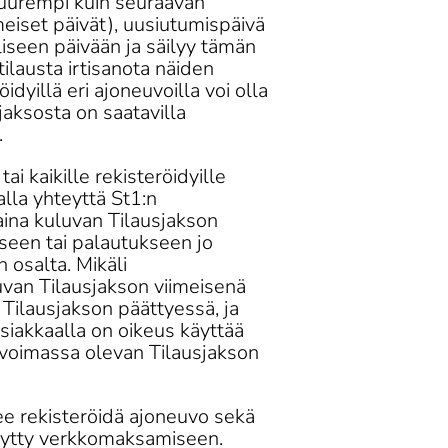
suurempi kuin seuraavan 
iset päivät), uusiutumispäivä 
seen päivään ja säilyy tämän 
ilausta irtisanota näiden 
idyillä eri ajoneuvoilla voi olla 
jaksosta on saatavilla 
 
i kaikille rekisteröidyille 
lla yhteyttä St1:n 
ina kuluvan Tilausjakson 
kseen tai palautukseen jo 
 osalta. Mikäli 
luvan Tilausjakson viimeisenä 
Tilausjakson päättyessä, ja 
Asiakkaalla on oikeus käyttää 
 voimassa olevan Tilausjakson 
e rekisteröidä ajoneuvo sekä 
sytty verkkomaksamiseen. 