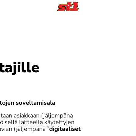
navien
ajille
ehtojen soveltamisala
etaan asiakkaan (jäljempänä 
öisellä laitteella käytettyjen 
navien (jäljempänä ”
digitaaliset 