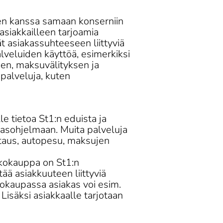
 sen kanssa samaan konserniin 
 asiakkailleen tarjoamia 
ät asiakassuhteeseen liittyviä 
lveluiden käyttöä, esimerkiksi 
sen, maksuvälityksen ja 
 palveluja, kuten 
le tietoa St1:n eduista ja 
akasohjelmaan. Muita palveluja 
taus, autopesu, maksujen 
kokauppa on St1:n 
tää asiakkuuteen liittyviä 
kkokaupassa asiakas voi esim. 
 Lisäksi asiakkaalle tarjotaan 