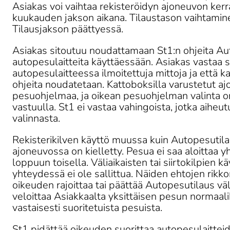
Asiakas voi vaihtaa rekisteröidyn ajoneuvon kerr
kuukauden jakson aikana. Tilaustason vaihtamin
Tilausjakson päättyessä. 
Asiakas sitoutuu noudattamaan St1:n ohjeita Aut
autopesulaitteita käyttäessään. Asiakas vastaa sii
autopesulaitteessa ilmoitettuja mittoja ja että ka
ohjeita noudatetaan. Kattoboksilla varustetut ajo
pesuohjelmaa, ja oikean pesuohjelman valinta 
vastuulla. St1 ei vastaa vahingoista, jotka aihe
valinnasta. 
Rekisterikilven käyttö muussa kuin Autopesutila
ajoneuvossa on kielletty. Pesua ei saa aloittaa y
loppuun toisella. Väliaikaisten tai siirtokilpien 
yhteydessä ei ole sallittua. Näiden ehtojen rikk
oikeuden rajoittaa tai päättää Autopesutilaus väl
veloittaa Asiakkaalta yksittäisen pesun normaali
vastaisesti suoritetuista pesuista. 
St1 pidättää oikeuden suorittaa autopesulaitteid