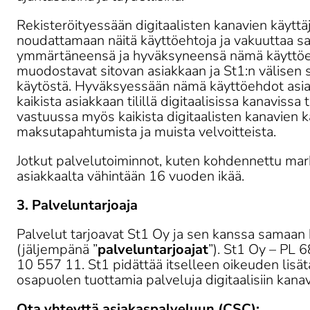
Rekisteröityessään digitaalisten kanavien käyttäj
noudattamaan näitä käyttöehtoja ja vakuuttaa s
ymmärtäneensä ja hyväksyneensä nämä käyttöe
muodostavat sitovan asiakkaan ja St1:n välisen
käytöstä. Hyväksyessään nämä käyttöehdot asia
kaikista asiakkaan tilillä digitaalisissa kanavissa
vastuussa myös kaikista digitaalisten kanavien k
maksutapahtumista ja muista velvoitteista.
Jotkut palvelutoiminnot, kuten kohdennettu markk
asiakkaalta vähintään 16 vuoden ikää.
3. Palveluntarjoaja
Palvelut tarjoavat St1 Oy ja sen kanssa samaan k
(jäljempänä ”
palveluntarjoajat
”). St1 Oy – PL 
10 557 11. St1 pidättää itselleen oikeuden lisä
osapuolen tuottamia palveluja digitaalisiin kanav
Ota yhteyttä asiakaspalveluun (CSC):