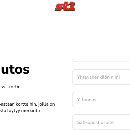
in
Yrityksen nimi
uutos
Yhteyshenkilön nimi
ss -kortin 
Y-tunnus
taan kortteihin, joilla on 
sta löytyy merkintä 
Sähköpostiosoite