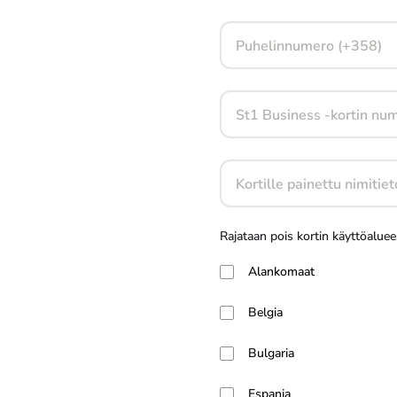
Puhelinnumero (+358)
St1 Business -kortin nume
Kortille painettu nimitiet
Rajataan pois kortin käyttöaluee
Alankomaat
Belgia
Bulgaria
Espanja