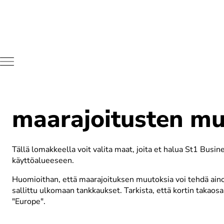
St1 Business -kort
maarajoitusten m
Tällä lomakkeella voit valita maat, joita et halua St1 Busine
käyttöalueeseen. 
Huomioithan, että maarajoituksen muutoksia voi tehdä ainoas
sallittu ulkomaan tankkaukset. Tarkista, että kortin takaosa
"Europe".