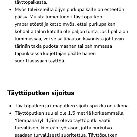
täyttöpaikasta.
Myös talvikeleillä öljyn purkupaikalle on esteetön 
pääsy. Muista lumenluonti täyttöputken 
ympäristöstä ja katso myös, ettei purkupaikan 
kohdalla talon katolla ole paljon lunta. Jos lipalla on 
lumimassaa, voi se säiliöauton käynnistä johtuvan 
tärinän takia pudota maahan tai pahimmassa 
tapauksessa kuljettajan päälle hänen 
suorittaessaan täyttöä.
Täyttöputken sijoitus
Täyttöputken ja ilmaputken sijoituspaikka on ulkona.
Täyttöputken suu ei ole 1,5 metriä korkeammalla. 
Ylempänä (yli 1,5m) oleva täyttöputki vaatii 
turvallisen, kiinteän työtason, jotta purkutyö 
saadaan turvallisesti suoritettua. Täyttöputken 