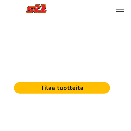
Polttoaineet sinne missä
bisneksesi pyörii
Tilaa tuotteita