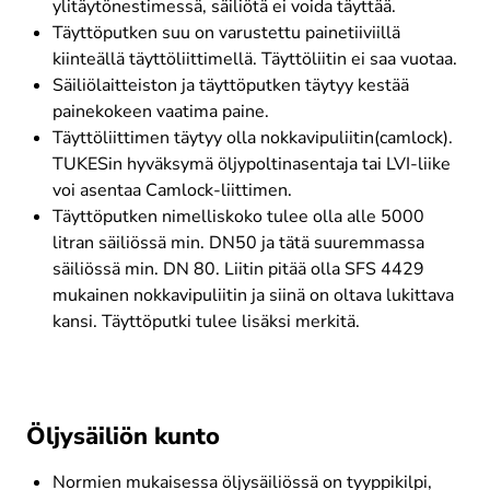
Täyttöputken suu on varustettu painetiiviillä 
Säiliölaitteiston ja täyttöputken täytyy kestää 
Täyttöliittimen täytyy olla nokkavipuliitin(camlock). 
TUKESin hyväksymä öljypoltinasentaja tai LVI-liike 
Täyttöputken nimelliskoko tulee olla alle 5000 
litran säiliössä min. DN50 ja tätä suuremmassa 
säiliössä min. DN 80. Liitin pitää olla SFS 4429 
mukainen nokkavipuliitin ja siinä on oltava lukittava 
Öljysäiliön kunto
Normien mukaisessa öljysäiliössä on tyyppikilpi, 