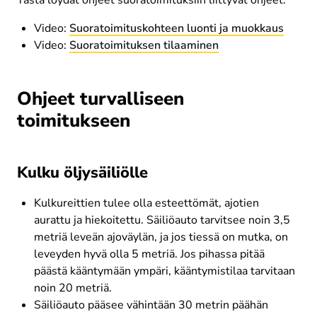
Tästä löydät ohjeet suoratoimituksiin liittyvät ohjeet: 
Video: 
Suoratoimituskohteen luonti ja muokkaus
Video: 
Suoratoimituksen tilaaminen
Ohjeet turvalliseen
toimitukseen
Kulku öljysäiliölle
Kulkureittien tulee olla esteettömät, ajotien 
aurattu ja hiekoitettu. Säiliöauto tarvitsee noin 3,5 
metriä leveän ajoväylän, ja jos tiessä on mutka, on 
leveyden hyvä olla 5 metriä. Jos pihassa pitää 
päästä kääntymään ympäri, kääntymistilaa tarvitaan 
noin 20 metriä.
Säiliöauto pääsee vähintään 30 metrin päähän 