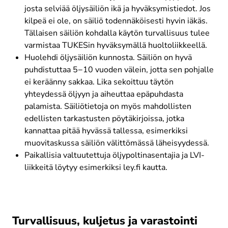
josta selviää öljysäiliön ikä ja hyväksymistiedot. Jos 
kilpeä ei ole, on säiliö todennäköisesti hyvin iäkäs. 
Tällaisen säiliön kohdalla käytön turvallisuus tulee 
varmistaa TUKESin hyväksymällä huoltoliikkeellä.
Huolehdi öljysäiliön kunnosta. Säiliön on hyvä 
puhdistuttaa 5−10 vuoden välein, jotta sen pohjalle 
ei keräänny sakkaa. Lika sekoittuu täytön 
yhteydessä öljyyn ja aiheuttaa epäpuhdasta 
palamista. Säiliötietoja on myös mahdollisten 
edellisten tarkastusten pöytäkirjoissa, jotka 
kannattaa pitää hyvässä tallessa, esimerkiksi 
muovitaskussa säiliön välittömässä läheisyydessä.
Paikallisia valtuutettuja öljypoltinasentajia ja LVI-
liikkeitä löytyy esimerkiksi ley.fi kautta.
Turvallisuus, kuljetus ja varastointi