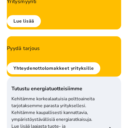
Yritysmyynti
Täältä löydät kootusti kaikkien energia-alan 
huippuammattilaisten yhteystiedot. Asiantunteva 
Lue lisää
tiimimme on käytettävissäsi, olit sitten pienyrittäjä, 
suuryrityksen edustaja tai jotakin tältä väliltä.
Pyydä tarjous
Kiinnostuitko? Jätä tästä heti tarjouspyyntö, niin 
olemme sinuun pikaisesti yhteydessä. Voit myös ottaa 
Yhteydenottolomakkeet yrityksille
suoraan yhteyttä yritysmyyjiimme. 
Tutustu energiatuotteisiimme
Kehitämme korkealaatuisia polttoaineita 
tarjotaksemme parasta yrityksellesi. 
Kehitämme kaupallisesti kannattavia, 
ympäristöystävällisiä energiaratkaisuja. 
Lue lisää laajasta tuote- ja 