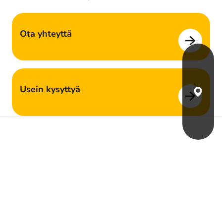
Ota yhteyttä
Usein kysyttyä
Löydä 
Yksityisille