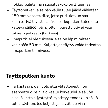
nokkavipuliitännän suosituskoko on 2 tuumaa.
Täyttöputken ja seinän väliin tulee jäädä vähintään 
150 mm vapaata tilaa, jotta purkuletkun saa 
kiinnitettyä tiiviisti. Lisäksi purkuputken tulee olla 
kalteva säiliöönpäin, jolloin purettu öljy ei valu 
takaisin putkesta (ks. kuva).
Ilmaputki ei ole tukossa ja se on läpimitaltaan 
vähintään 50 mm. Kuljettajan täytyy voida todentaa 
ilmaputken toimivuus.
Täyttöputken kunto
Tarkasta ja pidä huoli, että ylitäytönestin on 
asennettu oikein ja oikealle korkeudelle säiliön 
sisällä, jotta öljyntäyttö pysähtyy ennenkuin säiliö 
tulee täyteen. Jos kuljettaja havaitsee vian 